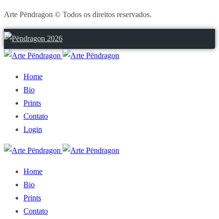
Arte Pëndragon © Todos os direitos reservados.
Home
Bio
Prints
Contato
Login
Home
Bio
Prints
Contato