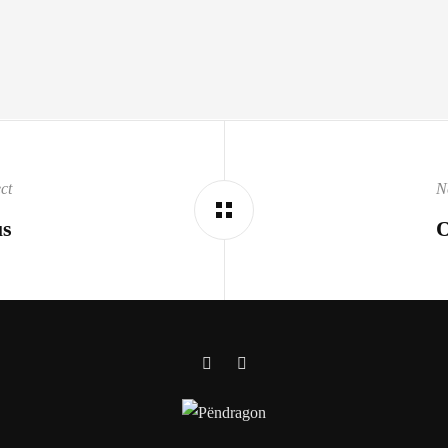
ct
N
us
O