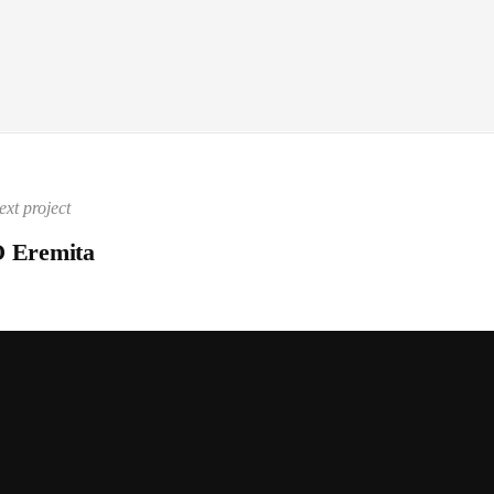
ext project
 Eremita
Top